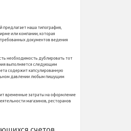
й предлагает наша типография,
ирме или компании, которая
остребованных документов ведения
есть необходимость дублировать тот
вания выполняется следующим
счета содержит капсулированную
тельном давлении любым пишущим
омит временные затраты на оформление
деятельности магазинов, ресторанов
ующихся счетов