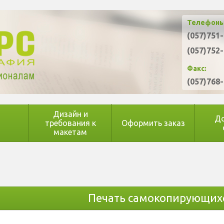
Телефоны
(057)751
(057)752
Факс:
(057)768
Дизайн и
До
требования к
Оформить заказ
макетам
Печать самокопирующихс