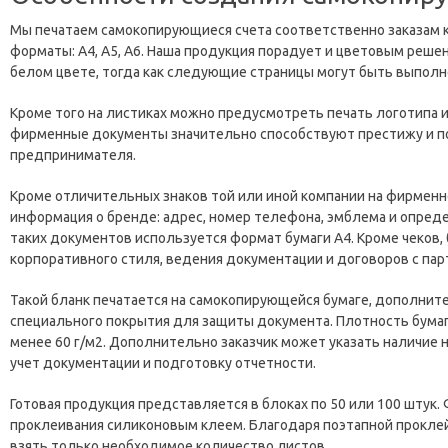
Мы печатаем самокопирующиеся счета соответственно заказам 
форматы: А4, А5, А6. Наша продукция порадует и цветовым реше
белом цвете, тогда как следующие страницы могут быть выполн
Кроме того на листиках можно предусмотреть печать логотипа и
фирменные документы значительно способствуют престижу и 
предпринимателя.
Кроме отличительных знаков той или иной компании на фирменн
информация о бренде: адрес, номер телефона, эмблема и опред
таких документов используется формат бумаги А4. Кроме чеков,
корпоративного стиля, ведения документации и договоров с пар
Такой бланк печатается на самокопирующейся бумаге, дополни
специального покрытия для защиты документа. Плотность бумаг
менее 60 г/м2. Дополнительно заказчик может указать наличие 
учет документации и подготовку отчетности.
Готовая продукция представляется в блоках по 50 или 100 штук
проклеивания силиконовым клеем. Благодаря поэтапной прокле
взять только необходимое количество листов.