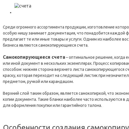
Среди огромного ассортимента продукции, изготовление которо
особую нишу занимает документация, что понадобится каждой ф
предлагает те или иные товары и услуги. Одним из наиболее в
бизнеса являются самокопирующиеся счета.
Самокопирующиеся счета
– оптимальное решение, когда 
или иной документ в нескольких экземплярах. Процесс копиро
способом: нижняя сторона верхнего листа самокопирующегося 
краску, которая переходит на следующий листик при незначи
предметом, ручкой или карандашом.
Верхний слой таким образом, является самокопиркой, что экон
копии документа. Такие бланки наиболее часто используются в 
для оформления покупки или гарантийного талона.
Особенности создания самокопир